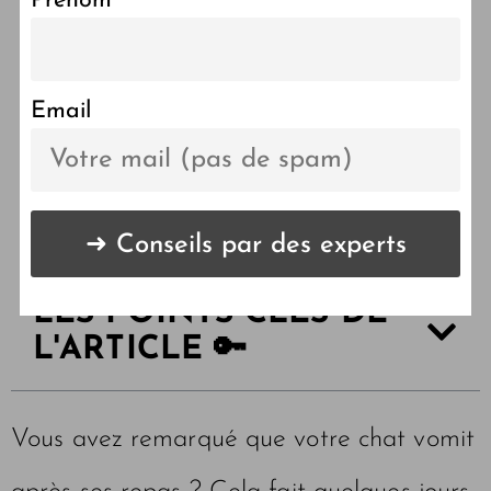
Prénom
Pourquoi mon chat vomit-il
après avoir mangé ? (et
comment résoudre ce
Email
problème)
LES POINTS CLÉS DE
L'ARTICLE 🔑
Vous avez remarqué que votre chat vomit