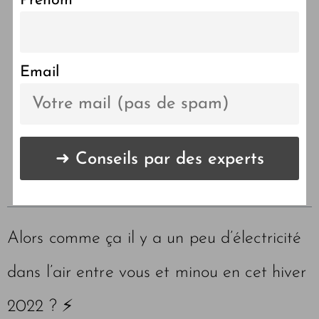
Prénom
Pourquoi mon chat envoie
des chocs électriques ?
Email
LES POINTS CLÉS DE
L'ARTICLE 🔑
Alors comme ça il y a un peu d’électricité
dans l’air entre vous et minou en cet hiver
2022 ? ⚡️