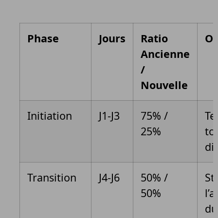
Phase
Jours
Ratio
Ob
Ancienne
/
Nouvelle
Initiation
J1-J3
75% /
Te
25%
to
di
Transition
J4-J6
50% /
St
50%
l’
du