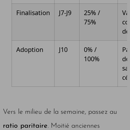
Finalisation
J7-J9
25% /
Va
75%
co
de
Adoption
J10
0% /
Pa
100%
déf
sa
cé
Vers le milieu de la semaine, passez au
ratio paritaire
. Moitié anciennes