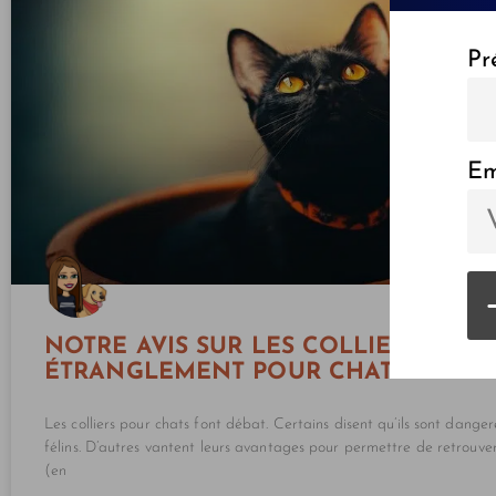
Pr
Em
NOTRE AVIS SUR LES COLLIERS ANTI-
ÉTRANGLEMENT POUR CHAT
Les colliers pour chats font débat. Certains disent qu’ils sont dange
félins. D’autres vantent leurs avantages pour permettre de retrouver
(en