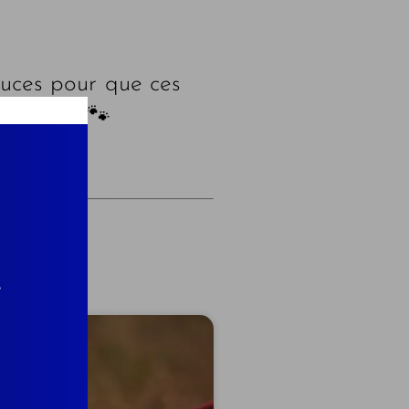
tuces pour que ces
ou chat. 🐾
r