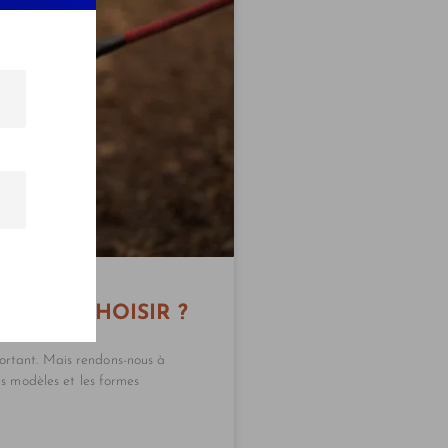
EQUEL CHOISIR ?
portant. Mais rendons-nous à
les modèles et les formes