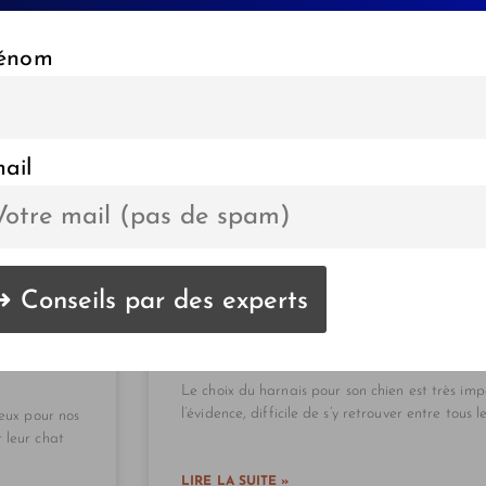
énom
ail
HARNAIS POUR CHIEN : L
Le choix du harnais pour son chien est très im
l’évidence, difficile de s’y retrouver entre tous 
reux pour nos
 leur chat
LIRE LA SUITE »