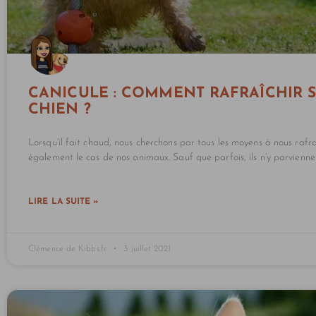
CANICULE : COMMENT RAFRAÎCHIR 
CHIEN ?
Lorsqu’il fait chaud, nous cherchons par tous les moyens à nous rafraî
également le cas de nos animaux. Sauf que parfois, ils n’y parvienne
LIRE LA SUITE »
Clémence de Kibbs.fr
3 juillet 2021