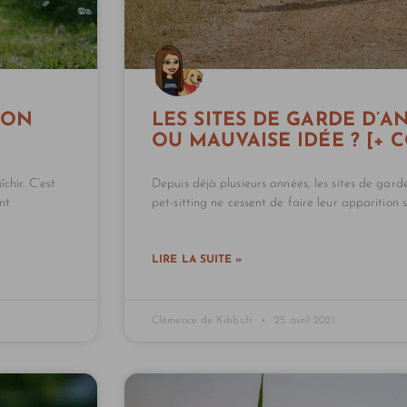
SON
LES SITES DE GARDE D’A
OU MAUVAISE IDÉE ? [+ 
chir. C’est
Depuis déjà plusieurs années, les sites de gar
nt
pet-sitting ne cessent de faire leur apparition s
LIRE LA SUITE »
Clémence de Kibbs.fr
25 avril 2021