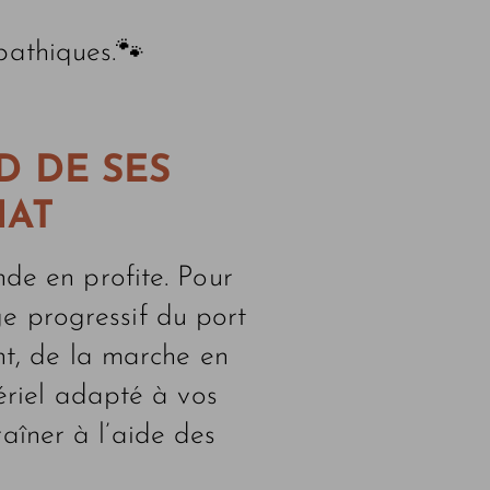
pathiques.🐾
D DE SES
HAT
de en profite. Pour
ge progressif du port
nt, de la marche en
ériel adapté à vos
raîner à l’aide des