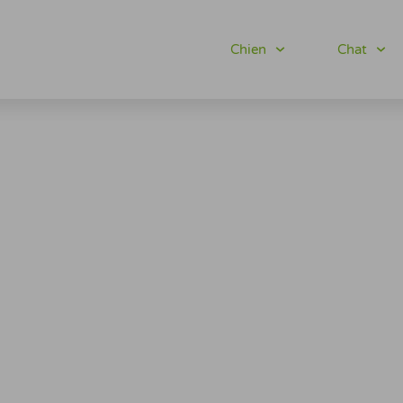
Chien
Chat
DES & RANDOS
s contenus : guides, conseils & tests