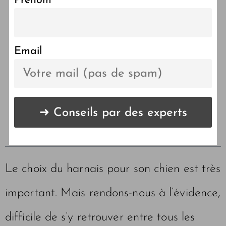
Prénom
Harnais pour chien : lequel
choisir ?
Email
LES POINTS CLÉS DE
L'ARTICLE 🔑
Le choix du harnais pour son chien est très
important. Mais rendons-nous à l’évidence,
difficile de s’y retrouver entre tous les