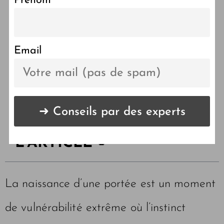
Prénom
Mise bas maltipoo :
l’histoire de Nube et nos
conseils
Email
LES POINTS CLÉS DE
L'ARTICLE 🔑
La naissance d’une portée est un moment
de vulnérabilité extrême où l’instinct