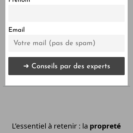
Prénom
Réussir l’éducation de son
chiot en appartement
Email
LES POINTS CLÉS DE
L'ARTICLE 🔑
L’essentiel à retenir : la
propreté