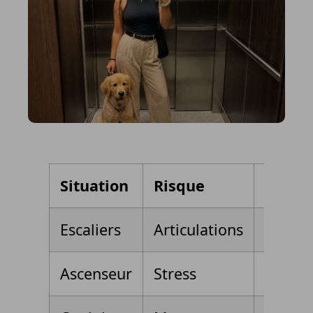
Situation
Risque
Soluti
Escaliers
Articulations
Le por
Ascenseur
Stress
Friand