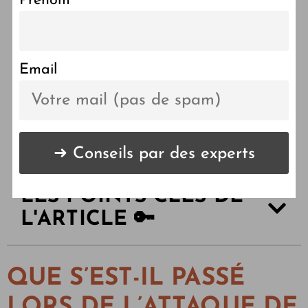
Prénom
Une morsure de chien
frappe un enfant de 4 ans
en Ille-et-Vilaine, la
Email
propriétaire acquittée
LES POINTS CLÉS DE
L'ARTICLE 🔑
QUE S’EST-IL PASSÉ
LORS DE L’ATTAQUE DE