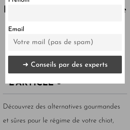
Prénom
Peut-on donner autre chose
que des croquettes à un
chiot ?
Email
LES POINTS CLÉS DE
L'ARTICLE 🔑
Découvrez des alternatives gourmandes
et sûres pour le régime de votre chiot,