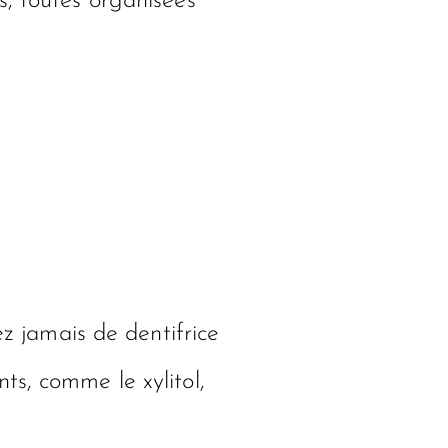
s, toutes organisées
ez jamais de dentifrice
ts, comme le xylitol,