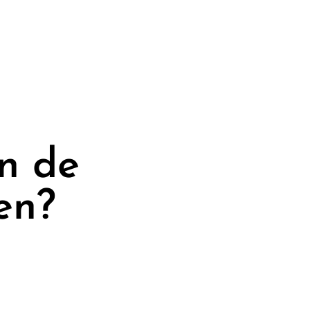
on de
en?