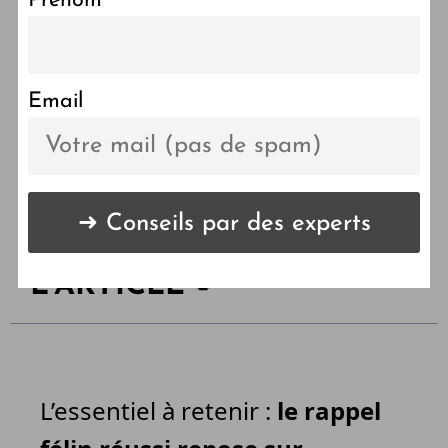
Prénom
Apprendre le rappel à son
chat : une méthode
efficace
Email
LES POINTS CLÉS DE
L'ARTICLE 🔑
L’essentiel à retenir :
le rappel