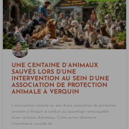
UNE CENTAINE D’ANIMAUX
SAUVÉS LORS D’UNE
INTERVENTION AU SEIN D’UNE
ASSOCIATION DE PROTECTION
ANIMALE À VERQUIN
L’intervention récente au sein d’une association de protection
animale à Verquin a conduit au sauvetage remarquable
d’une centaine d’animaux. Cette action démontre
l’importance cruciale de