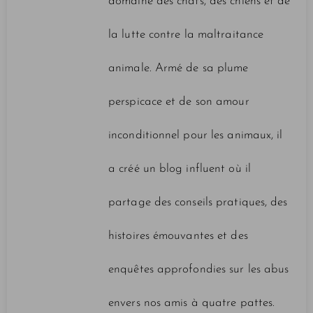
domaine des chats, des chiens et de
la lutte contre la maltraitance
animale. Armé de sa plume
perspicace et de son amour
inconditionnel pour les animaux, il
a créé un blog influent où il
partage des conseils pratiques, des
histoires émouvantes et des
enquêtes approfondies sur les abus
envers nos amis à quatre pattes.