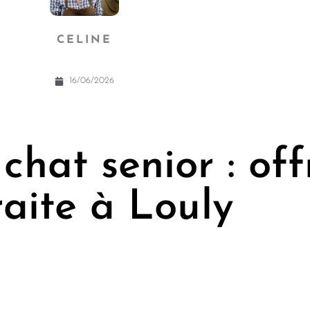
CELINE
16/06/2026
chat senior : of
raite à Louly