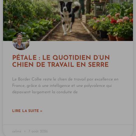
PÉTALE : LE QUOTIDIEN D’UN
CHIEN DE TRAVAIL EN SERRE
Le Border Collie reste le chien de travail par excellence en
France, grâce à une intelligence et une polyvalence qui
dépassent largement la conduite de
LIRE LA SUITE »
celine
7 août 2026