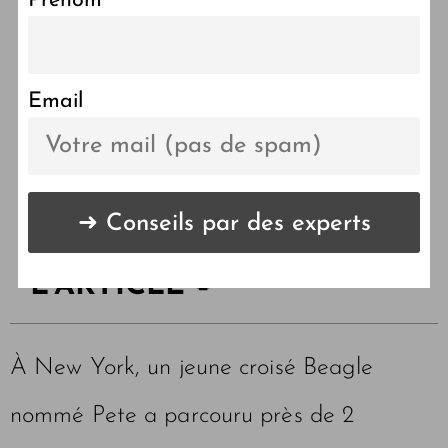
Prénom
Pete : le chien qui retrouve
sa garderie seul à New
York
Email
LES POINTS CLÉS DE
L'ARTICLE 🔑
À New York, un jeune croisé Beagle
nommé Pete a parcouru près de 2