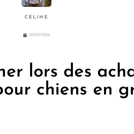
CELINE
20/02/2026
er lors des ach
pour chiens en g