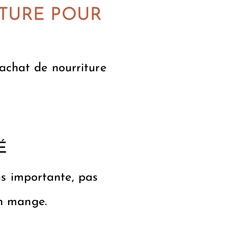
ITURE POUR
achat de nourriture
É
us importante, pas
en mange.