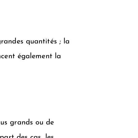
randes quantités ; la
encent également la
lus grands ou de
part des cas, les