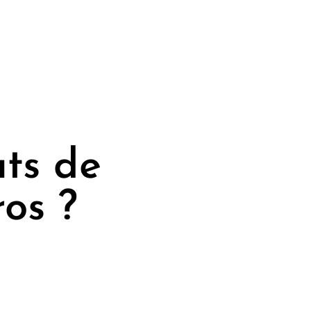
ats de
ros ?