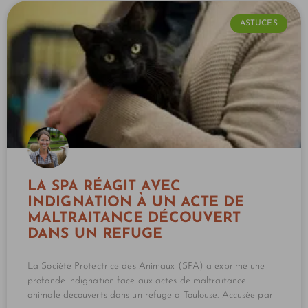
ASTUCES
LA SPA RÉAGIT AVEC
INDIGNATION À UN ACTE DE
MALTRAITANCE DÉCOUVERT
DANS UN REFUGE
La Société Protectrice des Animaux (SPA) a exprimé une
profonde indignation face aux actes de maltraitance
animale découverts dans un refuge à Toulouse. Accusée par