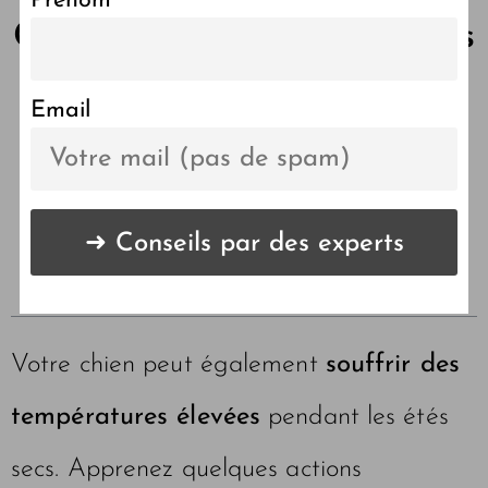
Prénom
Comment bien protéger ses
animaux de la chaleur ?
Email
LES POINTS CLÉS DE
L'ARTICLE 🔑
Votre chien peut également
souffrir des
températures élevées
pendant les étés
secs. Apprenez quelques actions