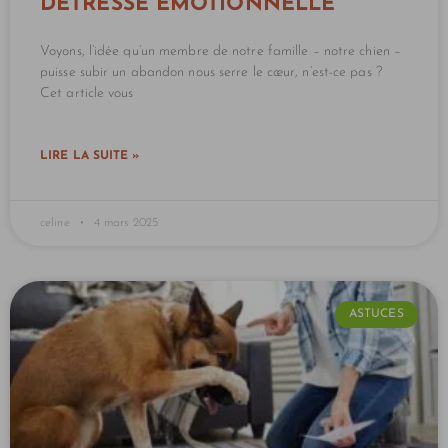
DÉTRESSE ÉMOTIONNELLE
Voyons, l’idée qu’un membre de notre famille – notre chien –
puisse subir un abandon nous serre le cœur, n’est-ce pas ?
Cet article vous
LIRE LA SUITE »
celine
4 mars 2025
ASTUCES