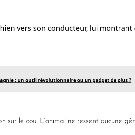
u chien vers son conducteur, lui montran
nie : un outil révolutionnaire ou un gadget de plus ?
on sur le cou. L’animal ne ressent aucune gên