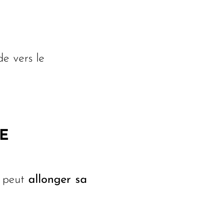
de vers le
E
n peut
allonger sa