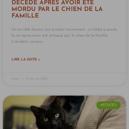
DÉCÈDE APRÈS AVOIR ÉTÉ
MORDU PAR LE CHIEN DE LA
FAMILLE
Un terrible drame s’est produit récemment : un bébé a perdu
la vie après avoir été attaqué par le chien de la famille.
L’incident, survenu
LIRE LA SUITE »
elina
13 février 2025
ASTUCES