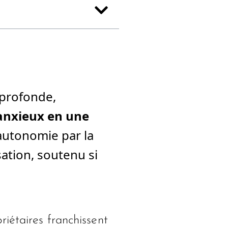
 profonde,
anxieux en une
l’autonomie par la
isation, soutenu si
riétaires franchissent