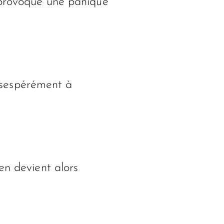
té provoque une panique
désespérément à
en devient alors