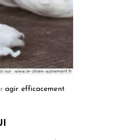
ur
agir efficacement
.
UI