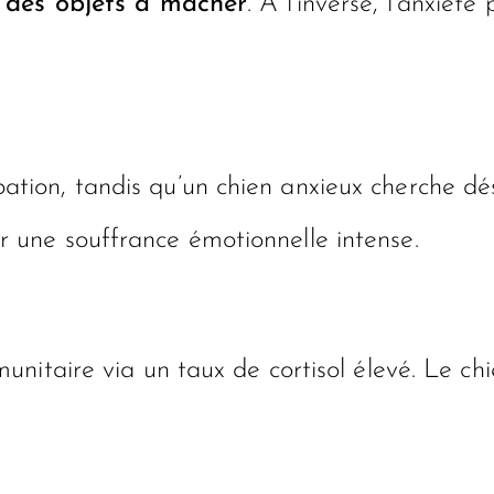
r des objets à mâcher
. À l’inverse, l’anxié
pation, tandis qu’un chien anxieux cherche 
r une souffrance émotionnelle intense.
nitaire via un taux de cortisol élevé. Le chi