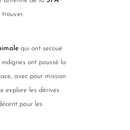
le antenne de la
SPA
 trouver.
nimale
qui ont secoué
 indignes ont poussé la
lace, avec pour mission
le explore les dérives
décent pour les