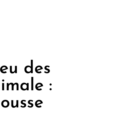
feu des
imale :
cousse