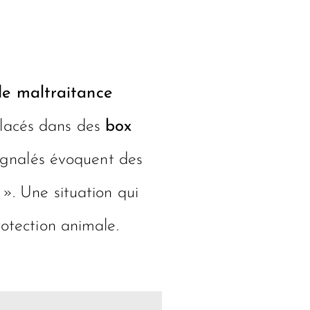
de maltraitance
placés dans des
box
 signalés évoquent des
 ». Une situation qui
rotection animale.