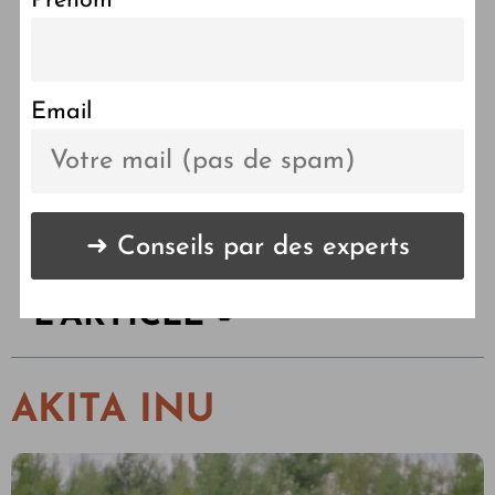
Prénom
Découvrez les 10 races de
chiens les plus fidèles qui
vont vous surprendre !
Email
LES POINTS CLÉS DE
L'ARTICLE 🔑
AKITA INU