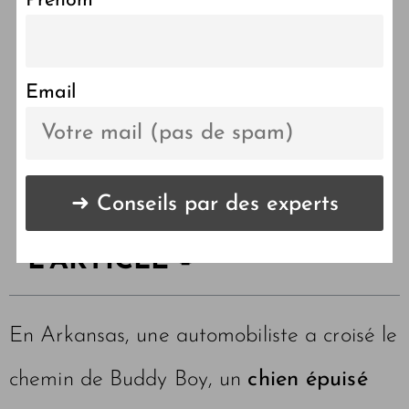
Prénom
Sauvetage chien
abandonné : le destin de
Buddy Boy
Email
LES POINTS CLÉS DE
L'ARTICLE 🔑
En Arkansas, une automobiliste a croisé le
chemin de Buddy Boy, un
chien épuisé