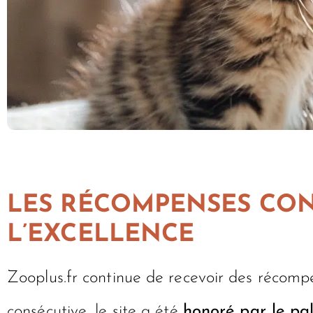
LES RÉCOMPENSES CONT
L’EXCELLENCE
Zooplus.fr continue de recevoir des récomp
consécutive, le site a été
honoré par le pa