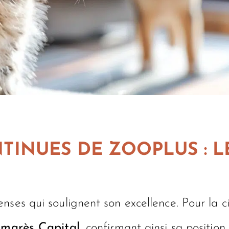
INUES DE ZOOPLUS : L
enses qui soulignent son excellence. Pour la
lmarès Capital
, confirmant ainsi sa positio