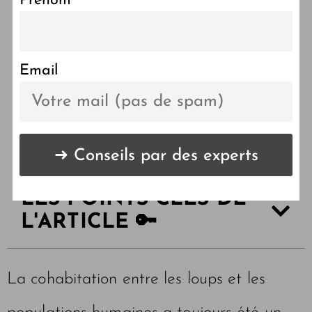
Prénom
Un loup abattu par tir de
défense renforcée dans la
Drôme : les détails de
Email
l’incident
LES POINTS CLÉS DE
L'ARTICLE 🔑
La cohabitation entre les loups et les