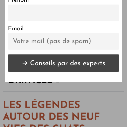
Prénom
Les chats ont-ils vraiment
neuf vies ? La vérité
choquante révélée…
Email
LES POINTS CLÉS DE
L'ARTICLE 🔑
LES LÉGENDES
AUTOUR DES NEUF