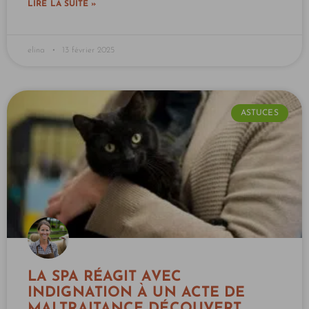
LIRE LA SUITE »
elina
13 février 2025
ASTUCES
LA SPA RÉAGIT AVEC
INDIGNATION À UN ACTE DE
MALTRAITANCE DÉCOUVERT