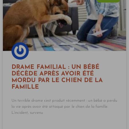
DRAME FAMILIAL : UN BÉBÉ
DÉCÈDE APRÈS AVOIR ÉTÉ
MORDU PAR LE CHIEN DE LA
FAMILLE
Un terrible drame s’est produit récemment : un bébé a perdu
la vie après avoir été attaqué par le chien de la famille.
L’incident, survenu