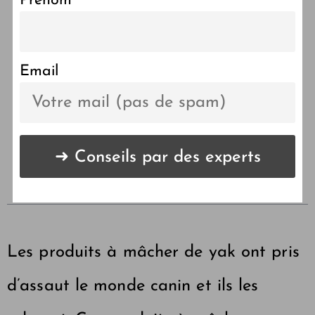
Prénom
Le guide complet des
mastications de yak
Email
LES POINTS CLÉS DE
L'ARTICLE 🔑
Les produits à mâcher de yak ont ​​pris
d’assaut le monde canin et ils les