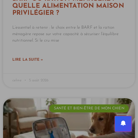
QUELLE ALIMENTATION MAISON
PRIVILÉGIER ?
L’essentiel à retenir : le choix entre le BARF et la ration
ménagère repose sur votre capacité à sécuriser l’équilibre
nutritionnel. Si le cru mise
LIRE LA SUITE »
celine
5 août 2026
SANTÉ ET BIEN-ÊTRE DE MON CHIEN