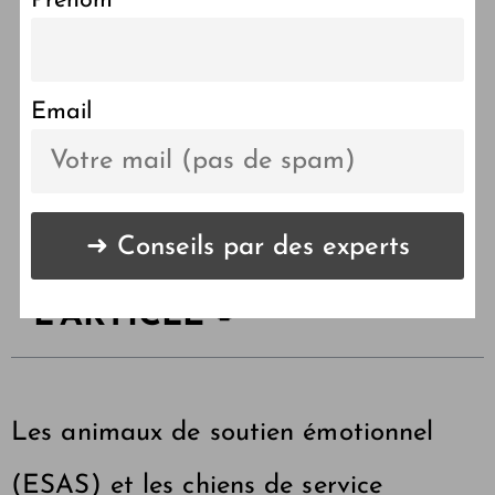
Prénom
ESA vs Psychiatric Service
Dog: Quelle est la
différence?
Email
LES POINTS CLÉS DE
L'ARTICLE 🔑
Les animaux de soutien émotionnel
(ESAS) et les chiens de service