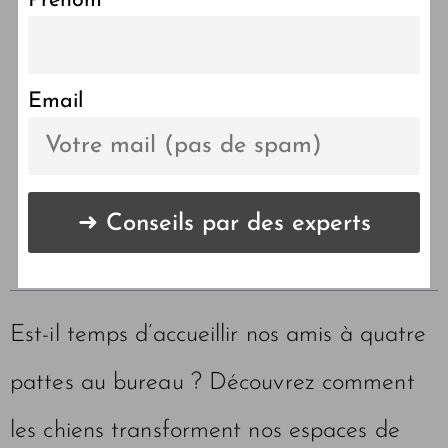
Prénom
Emmener son chien au
travail, est-ce possible ?
Email
LES POINTS CLÉS DE
L'ARTICLE 🔑
Est-il temps d’accueillir nos amis à quatre
pattes au bureau ? Découvrez comment
les chiens transforment nos espaces de