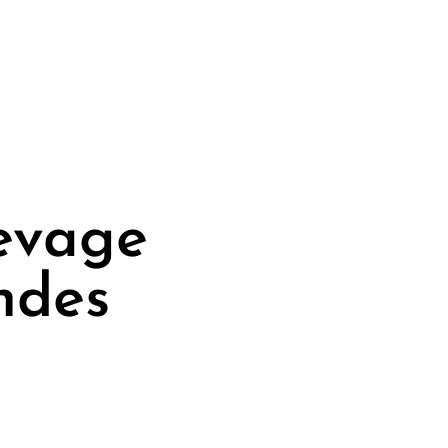
levage
ndes