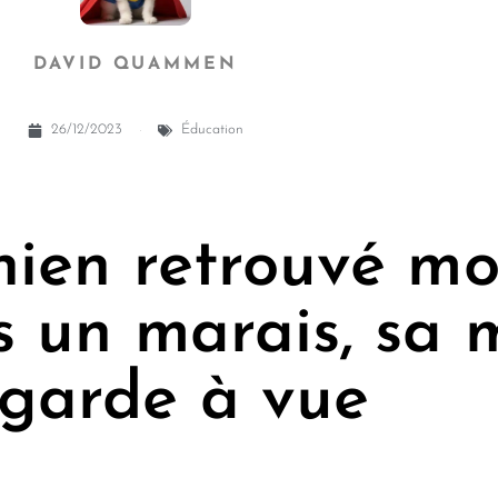
DAVID QUAMMEN
26/12/2023
Éducation
hien retrouvé mo
s un marais, sa 
 garde à vue