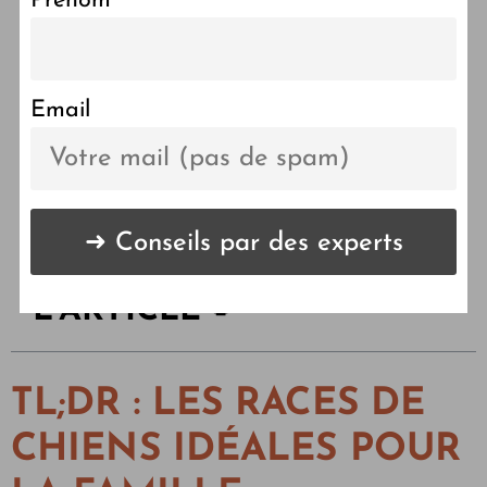
Prénom
Chiens de compagnie
idéaux dans un cadre
familial
Email
LES POINTS CLÉS DE
L'ARTICLE 🔑
TL;DR : LES RACES DE
CHIENS IDÉALES POUR