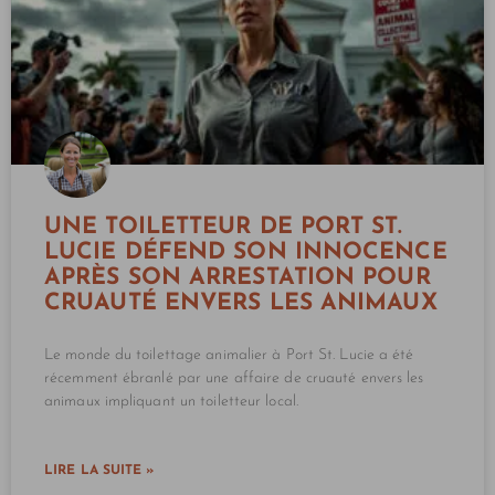
UNE TOILETTEUR DE PORT ST.
LUCIE DÉFEND SON INNOCENCE
APRÈS SON ARRESTATION POUR
CRUAUTÉ ENVERS LES ANIMAUX
Le monde du toilettage animalier à Port St. Lucie a été
récemment ébranlé par une affaire de cruauté envers les
animaux impliquant un toiletteur local.
LIRE LA SUITE »