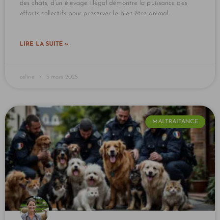
des chats, d’un élevage illégal démontre la puissance des
efforts collectifs pour préserver le bien-être animal.
LIRE LA SUITE »
celine
5 mars 2025
MALTRAITANCE