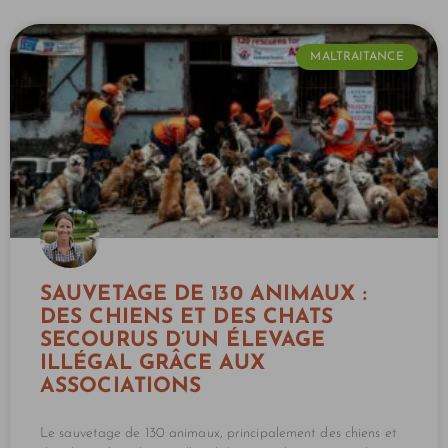
MALTRAITANCE
SAUVETAGE DE 130 ANIMAUX :
DES CHIENS ET DES CHATS
SECOURUS D’UN ÉLEVAGE
ILLÉGAL GRÂCE AUX
ASSOCIATIONS
Le sauvetage de 130 animaux, principalement des chiens et